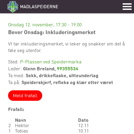
Onsdag 12. november, 17.30 - 19.00
Bever Onsdag: Inkluderingsmerket
VI tar inkluderingsmerket, vi leker og snakker om det å
føle seg utenfor.
Sted:
P-Plassen ved Speidermarka
Glenn Breland,
99355534
Leder:
Sekk, drikkeflaske, sitteunderlag
Ta med:
Speiderskjerf, refleks og klær etter været
Ta på:
Meld frafall
Frafall:
Navn
Dato
2
Hektor
12.11
1
Tobias
10.11