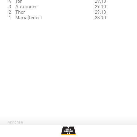
4
Tor
29.10
3
Alexander
29.10
2
Thor
29.10
1
Maria(leder)
28.10
Annonse