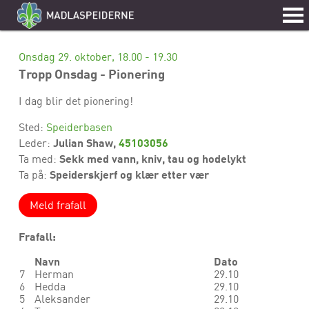
Onsdag 29. oktober, 18.00 - 19.30
Tropp Onsdag - Pionering
I dag blir det pionering!
Sted:
Speiderbasen
Julian Shaw,
45103056
Leder:
Sekk med vann, kniv, tau og hodelykt
Ta med:
Speiderskjerf og klær etter vær
Ta på:
Meld frafall
Frafall:
Navn
Dato
7
Herman
29.10
6
Hedda
29.10
5
Aleksander
29.10