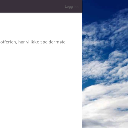
Logg inn
høstferien, har vi ikke speidermøte