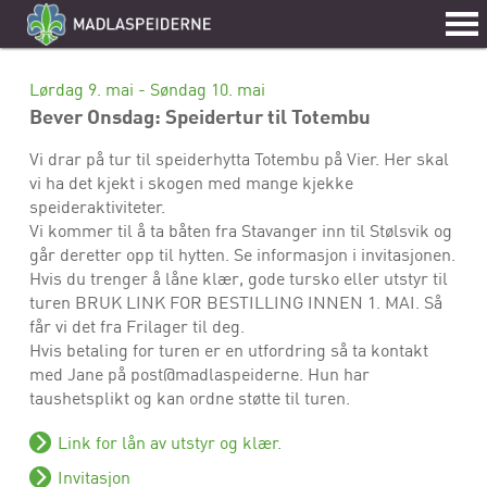
Lørdag 9. mai - Søndag 10. mai
Bever Onsdag: Speidertur til Totembu
Vi drar på tur til speiderhytta Totembu på Vier. Her skal
vi ha det kjekt i skogen med mange kjekke
speideraktiviteter.
Vi kommer til å ta båten fra Stavanger inn til Stølsvik og
går deretter opp til hytten. Se informasjon i invitasjonen.
Hvis du trenger å låne klær, gode tursko eller utstyr til
turen BRUK LINK FOR BESTILLING INNEN 1. MAI. Så
får vi det fra Frilager til deg.
Hvis betaling for turen er en utfordring så ta kontakt
med Jane på post@madlaspeiderne. Hun har
taushetsplikt og kan ordne støtte til turen.
Link for lån av utstyr og klær.
Invitasjon