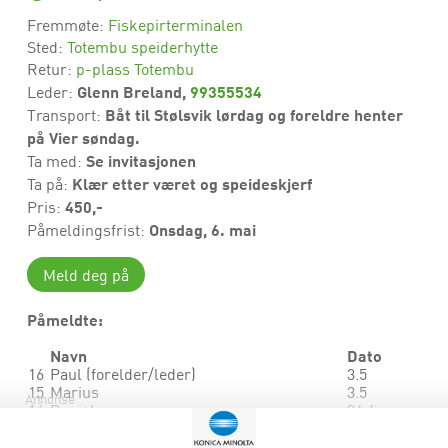
Fremmøte:
Fiskepirterminalen
Sted:
Totembu speiderhytte
Retur:
p-plass Totembu
Glenn Breland,
99355534
Leder:
Båt til Stølsvik lørdag og foreldre henter
Transport:
på Vier søndag.
Se invitasjonen
Ta med:
Klær etter været og speideskjerf
Ta på:
450,-
Pris:
Onsdag, 6. mai
Påmeldingsfrist:
Meld deg på
Påmeldte:
Navn
Dato
16
Paul (forelder/leder)
3.5
15
Marius
3.5
Annonse
14
Daniel
24.4
13
Solveig (leder)
24.4
12
Alfred
22.4