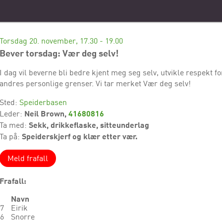
Torsdag 20. november, 17.30 - 19.00
Bever torsdag: Vær deg selv!
I dag vil beverne bli bedre kjent meg seg selv, utvikle respekt fo
andres personlige grenser. Vi tar merket Vær deg selv!
Sted:
Speiderbasen
Neil Brown,
41680816
Leder:
Sekk, drikkeflaske, sitteunderlag
Ta med:
Speiderskjerf og klær etter vær.
Ta på:
Meld frafall
Frafall:
Navn
7
Eirik
6
Snorre