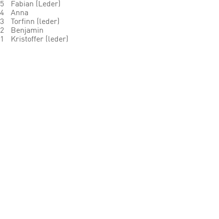
5
Fabian (Leder)
4
Anna
3
Torfinn (leder)
2
Benjamin
1
Kristoffer (leder)