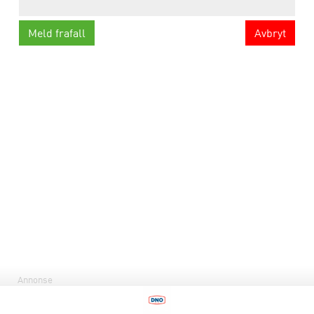
Avbryt
Annonse