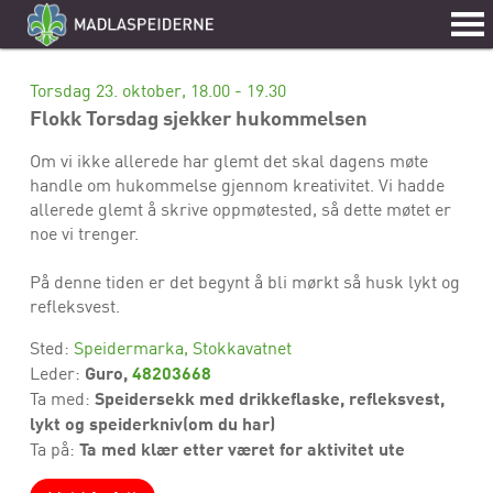
Torsdag 23. oktober, 18.00 - 19.30
Flokk Torsdag sjekker hukommelsen
Om vi ikke allerede har glemt det skal dagens møte
handle om hukommelse gjennom kreativitet. Vi hadde
allerede glemt å skrive oppmøtested, så dette møtet er
noe vi trenger.
På denne tiden er det begynt å bli mørkt så husk lykt og
refleksvest.
Sted:
Speidermarka, Stokkavatnet
Guro,
48203668
Leder:
Speidersekk med drikkeflaske, refleksvest,
Ta med:
lykt og speiderkniv(om du har)
Ta med klær etter været for aktivitet ute
Ta på: