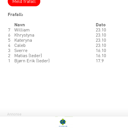
Meld frafall
Frafall:
Navn
Dato
7
William
23.10
6
Khrystyna
23.10
5
Kateryna
23.10
4
Caleb
23.10
3
Sverre
16.10
2
Matias (leder)
16.10
1
Bjørn Erik (leder)
17.9
Annonse