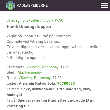
Onsdag 15. oktober, 17.00 - 19.30
Flokk Onsdag:Topptur
Vi går på Topptur til Pilå på Rennesøy.
Oppmøte ved Vikevåg bedehus.
Er vi heldige med været, vil nok opplevelsen og utsikten
være fabelaktig
NB: tidligere oppstart
Fremmøte:
Vikevåg, Rennesøy
, 17.00
Sted:
Pilå, Rennesøy
Retur:
Vikevåg, Rennesøy
, 19.30
Arnstein Kalvig Sola,
90780580
Leder:
Sekk, drikkeflaske, sitteunderlag, kniv,
Ta med:
hodelykt
Speiderskjerf og klær etter vær. gode klær,
Ta på:
votter og lue