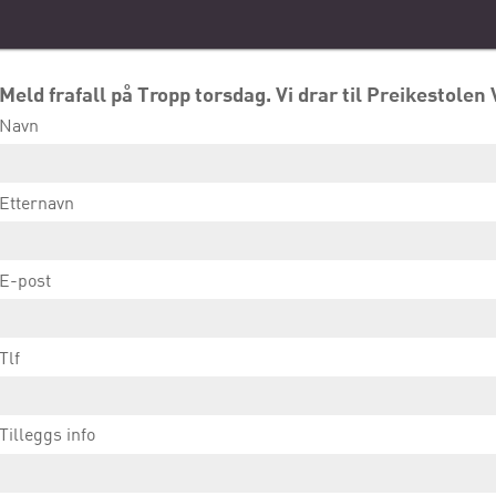
Meld frafall på Tropp torsdag. Vi drar til Preikestol
Navn
Etternavn
E-post
Tlf
Tilleggs info