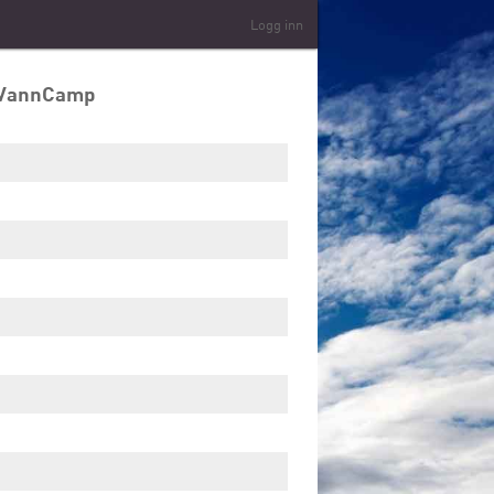
Logg inn
en VannCamp