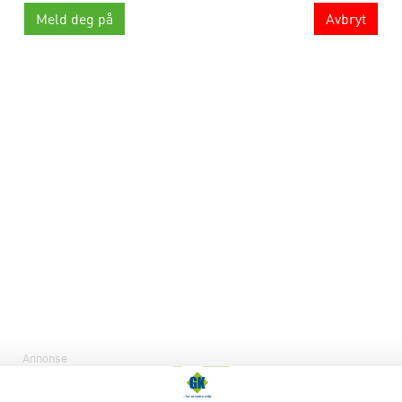
Avbryt
Annonse