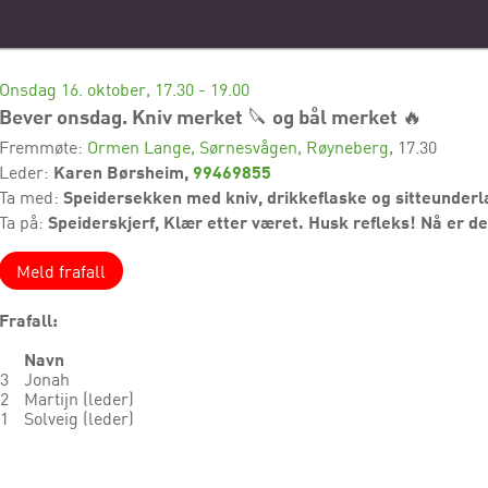
Onsdag 16. oktober, 17.30 - 19.00
Bever onsdag. Kniv merket 🔪 og bål merket 🔥
Fremmøte:
Ormen Lange, Sørnesvågen, Røyneberg
, 17.30
Karen Børsheim,
99469855
Leder:
Speidersekken med kniv, drikkeflaske og sitteunderl
Ta med:
Speiderskjerf, Klær etter været. Husk refleks! Nå er de
Ta på:
Meld frafall
Frafall:
Navn
3
Jonah
2
Martijn (leder)
1
Solveig (leder)