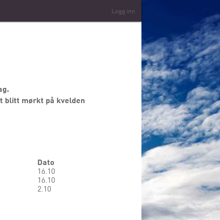
Logg inn
ag.
t blitt mørkt på kvelden
Dato
16.10
16.10
2.10